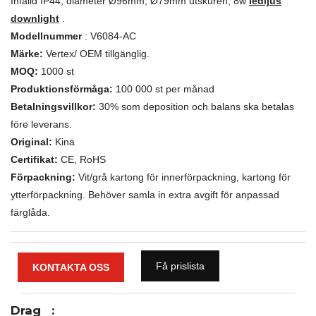
Infälld IP44, diameter Ø96mm, Ø79mm utskuren, 8w
ledljus
downlight
.
Modellnummer
:
V6084-AC
Märke:
Vertex/ OEM tillgänglig.
MOQ:
1000 st
Produktionsförmåga:
100 000 st per månad
Betalningsvillkor:
30% som deposition och balans ska betalas
före leverans.
Original:
Kina
Certifikat:
CE, RoHS
Förpackning:
Vit/grå kartong för innerförpackning, kartong för
ytterförpackning. Behöver samla in extra avgift för anpassad
färglåda.
Få prislista
KONTAKTA OSS
Drag
: