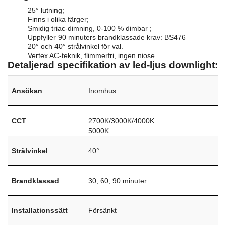
25° lutning;
Finns i olika färger;
Smidig triac-dimning, 0-100 % dimbar ;
Uppfyller 90 minuters brandklassade krav: BS476
20° och 40° strålvinkel för val.
Vertex AC-teknik, flimmerfri, ingen niose.
Detaljerad specifikation av led-ljus downlight:
Ansökan
Inomhus
CCT
2700K/3000K/4000K
5000K
Strålvinkel
40°
Brandklassad
30, 60, 90 minuter
Installationssätt
Försänkt