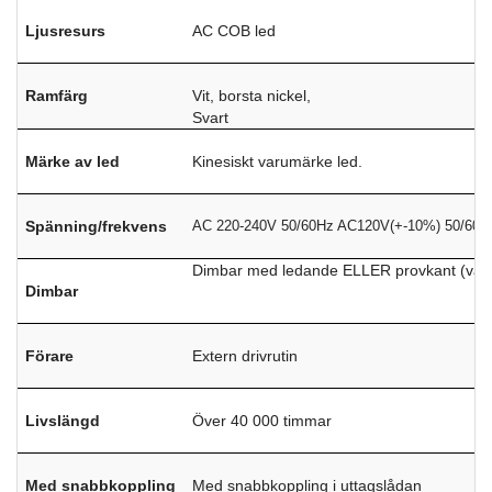
Ljusresurs
AC COB led
Ramfärg
Vit, borsta nickel,
Svart
Märke av led
Kinesiskt varumärke led.
Spänning/frekvens
AC 220-240V 50/60Hz AC120V(+-10%) 50/60H
Dimbar med ledande ELLER provkant (varm 
Dimbar
Förare
Extern drivrutin
Livslängd
Över 40 000 timmar
Med snabbkoppling
Med snabbkoppling i uttagslådan