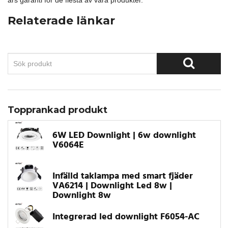
års garanti för de flesta av våra produkter.
Relaterade länkar
Topprankad produkt
6W LED Downlight | 6w downlight
V6064E
Infälld taklampa med smart fjäder
VA6214 | Downlight Led 8w |
Downlight 8w
Integrerad led downlight F6054-AC