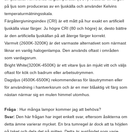
på ljus som produceras av en ljuskälla och använder Kelvins
temperaturmätningsskala.
Färgåtergivningsindex (CRI) är ett mått på hur exakt en artificiell
ljuskälla visar färger. Ju högre CRI (80 och högre) är, desto bättre
är den artificiella ljuskällan på att återge färger korrekt.
Varmvit (2600K-3200K) är det varmaste alternativet som närmast
liknar en vanlig halogenlampa. Den används oftast i områden
som vardagsrum.
Bright White(3200K-4500K) är ett vitare ljus än mjukt vitt och väljs
oftast för kök och badrum eller arbetsutrymmen.
Dagsljus (4500K-6500K) rekommenderas för läsutrymmen eller
för användning i hantverksrum och är en mer blåaktig vit färg som
nästan närmar sig en mulen himmel utomhus.
Fråga
: Hur många lampor kommer jag att behöva?
Svar:
Den här frågan har inget enkelt svar, eftersom åsikterna om
detta ämne varierar mycket. En bra tumregel är dock att ta höjden
på taket och dela det på mitten. Detta är avståndet som varje