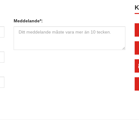
K
Meddelande*: