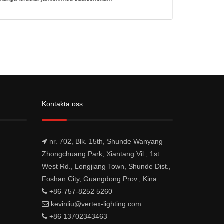
belysningslösningar. Den här artikeln utforskar fördelarna
utomhusappl
med LED-panella
Kontakta oss
nr. 702, Blk. 15th, Shunde Wanyang
Zhongchuang Park, Xiantang Vil., 1st
West Rd., Longjiang Town, Shunde Dist.,
Foshan City, Guangdong Prov., Kina.
+86-757-8252 5260
kevinliu@vertex-lighting.com
+86 13702343463