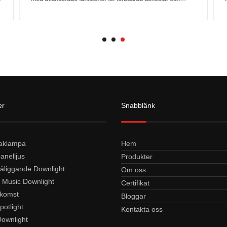
bekvämlighet. Smarta musikdownlights ger ett antal fördelar
genom at
er
Snabblänk
aklampa
Hem
anelljus
Produkter
åliggande Downlight
Om oss
 Music Downlight
Certifikat
komst
Bloggar
potlight
Kontakta oss
ownlight