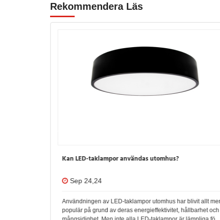
Rekommendera Läs
ing?
Kan LED-taklampor användas utomhus?
Sep 24,24
ett
Användningen av LED-taklampor utomhus har blivit allt me
 deras
populär på grund av deras energieffektivitet, hållbarhet och
mångsidighet. Men inte alla LED-taklampor är lämpliga för