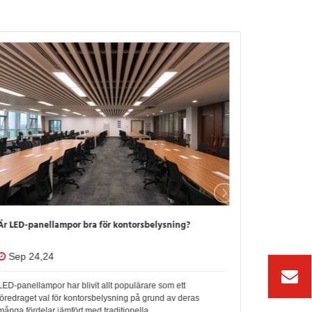
Är LED-panellampor bra för kontorsbelysning?
Kan LED-ta
Sep 24,24
Sep 24,
LED-panellampor har blivit allt populärare som ett
Användningen
föredraget val för kontorsbelysning på grund av deras
populär på g
många fördelar jämfört med traditionella
mångsidighet