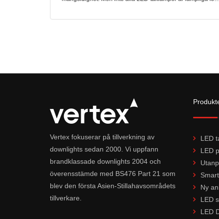
 fördelarna
utomhusapplikationer. Den här artikeln komm
Produkt
Vertex fokuserar på tillverkning av
LED t
downlights sedan 2000. Vi uppfann
LED p
brandklassade downlights 2004 och
Utanp
överensstämde med BS476 Part 21 som
Smart
blev den första Asien-Stillahavsområdets
Ny an
tillverkare.
LED s
LED D