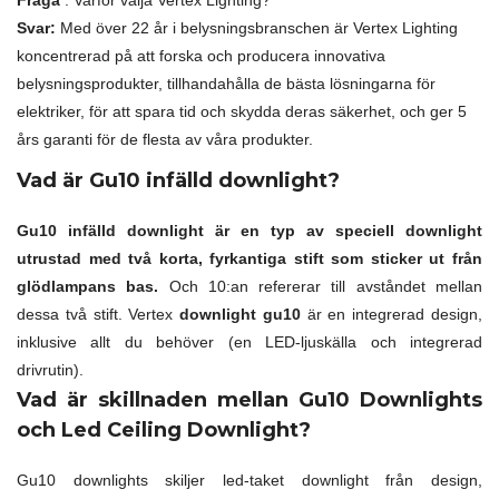
Fråga
: Varför välja Vertex Lighting?
Svar:
Med över 22 år i belysningsbranschen är Vertex Lighting
koncentrerad på att forska och producera innovativa
belysningsprodukter, tillhandahålla de bästa lösningarna för
elektriker, för att spara tid och skydda deras säkerhet, och ger 5
års garanti för de flesta av våra produkter.
Vad är Gu10 infälld downlight?
Gu10 infälld downlight är en typ av speciell downlight
utrustad med två korta, fyrkantiga stift som sticker ut från
glödlampans bas.
Och 10:an refererar till avståndet mellan
dessa två stift. Vertex
downlight gu10
är en integrerad design,
inklusive allt du behöver (en LED-ljuskälla och integrerad
drivrutin).
Vad är skillnaden mellan Gu10 Downlights
och Led Ceiling Downlight?
Gu10 downlights skiljer led-taket downlight från design,