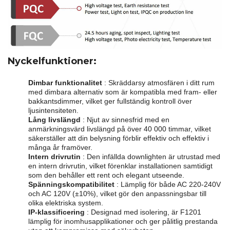
Nyckelfunktioner:
Dimbar funktionalitet
: Skräddarsy atmosfären i ditt rum
med dimbara alternativ som är kompatibla med fram- eller
bakkantsdimmer, vilket ger fullständig kontroll över
ljusintensiteten.
Lång livslängd
: Njut av sinnesfrid med en
anmärkningsvärd livslängd på över 40 000 timmar, vilket
säkerställer att din belysning förblir effektiv och effektiv i
många år framöver.
Intern drivrutin
: Den infällda downlighten är utrustad med
en intern drivrutin, vilket förenklar installationen samtidigt
som den behåller ett rent och elegant utseende.
Spänningskompatibilitet
: Lämplig för både AC 220-240V
och AC 120V (±10%), vilket gör den anpassningsbar till
olika elektriska system.
IP-klassificering
: Designad med isolering, är F1201
lämplig för inomhusapplikationer och ger pålitlig prestanda