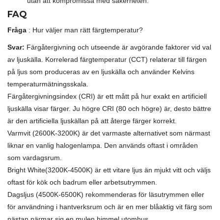
utan att kompromissa med säkerheten.
FAQ
Fråga
: Hur väljer man rätt färgtemperatur?
Svar:
Färgåtergivning och utseende är avgörande faktorer vid val
av ljuskälla. Korrelerad färgtemperatur (CCT) relaterar till färgen
på ljus som produceras av en ljuskälla och använder Kelvins
temperaturmätningsskala.
Färgåtergivningsindex (CRI) är ett mått på hur exakt en artificiell
ljuskälla visar färger. Ju högre CRI (80 och högre) är, desto bättre
är den artificiella ljuskällan på att återge färger korrekt.
Varmvit (2600K-3200K) är det varmaste alternativet som närmast
liknar en vanlig halogenlampa. Den används oftast i områden
som vardagsrum.
Bright White(3200K-4500K) är ett vitare ljus än mjukt vitt och väljs
oftast för kök och badrum eller arbetsutrymmen.
Dagsljus (4500K-6500K) rekommenderas för läsutrymmen eller
för användning i hantverksrum och är en mer blåaktig vit färg som
nästan närmar sig en mulen himmel utomhus.