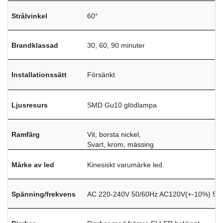
Strålvinkel
60°
Brandklassad
30, 60, 90 minuter
Installationssätt
Försänkt
Ljusresurs
SMD Gu10 glödlampa
Ramfärg
Vit, borsta nickel,
Svart, krom, mässing
Märke av led
Kinesiskt varumärke led.
Spänning/frekvens
AC 220-240V 50/60Hz AC120V(+-10%) 50