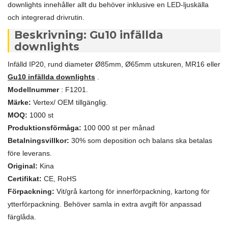
downlights innehåller allt du behöver inklusive en LED-ljuskälla
och integrerad drivrutin.
Beskrivning: Gu10 infällda
downlights
Infälld IP20, rund diameter Ø85mm, Ø65mm utskuren, MR16 eller
Gu10 infällda downlights
.
Modellnummer
: F1201.
Märke:
Vertex/ OEM tillgänglig.
MOQ:
1000 st
Produktionsförmåga:
100 000 st per månad
Betalningsvillkor:
30% som deposition och balans ska betalas
före leverans.
Original:
Kina
Certifikat:
CE, RoHS
Förpackning:
Vit/grå kartong för innerförpackning, kartong för
ytterförpackning. Behöver samla in extra avgift för anpassad
färglåda.