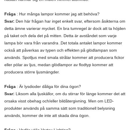
Fråga
: Hur många lampor kommer jag att behöva?
Svar:
Den här frågan har inget enkelt svar, eftersom åsikterna om
detta ämne varierar mycket. En bra tumregel är dock att ta höjden
på taket och dela det på mitten. Detta är avståndet som varje
lampa bör vara från varandra .Det totala antalet lampor kommer
också att påverkas av typen och effekten på glödlampan som
används. Spotljus med smala strålar kommer att producera fickor
eller pölar av ljus, medan glödlampor av flodtyp kommer att
producera större ljusmängder.
Fråga
: Är lysdioder dåliga för dina ögon?
Svar:
Liksom alla ljuskällor, om du stirrar för länge kommer det att
orsaka visst obehag och/eller bildåtergivning. Men om LED-
produkter används på samma sätt som traditionell belysning
används, kommer de inte att skada dina ögon.