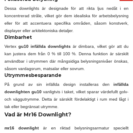
Dessa downlights är designade för att rikta ljus nedåt i en
koncentrerad stråle, vilket gör dem idealiska för arbetsbelysning
eller för att accentuera specifika områden, såsom konstverk,
displayer eller arkitektoniska detaljer.
Dimbarhet
Vertex
gu10 infällda downlights
är dimbara, vilket gör att du
kan justera dem från 0 % till 100 %. Denna funktion är särskilt
användbar i utrymmen där mångsidiga belysningsnivåer önskas,
såsom vardagsrum, matsalar eller sovrum.
Utrymmesbesparande
På grund av sin infällda design installeras den
infällda
downlighten gu10
vanligtvis i taket, vilket sparar värdefullt golv-
och väggutrymme. Detta är särskilt fördelaktigt i rum med lågt i
tak eller begränsat utrymme.
Vad är Mr16 Downlight?
mr16 downlight
är en riktad belysningsarmatur speciellt