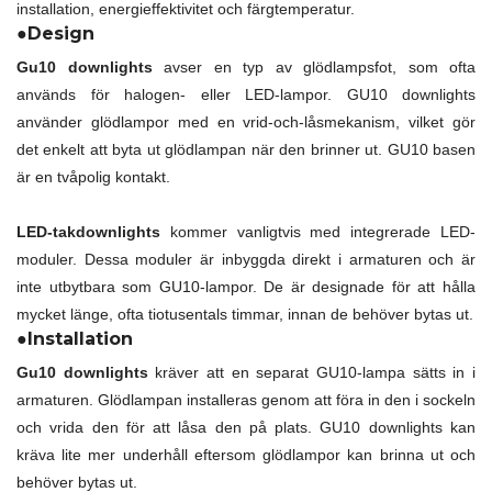
installation, energieffektivitet och färgtemperatur.
●Design
Gu10 downlights
avser en typ av glödlampsfot, som ofta
används för halogen- eller LED-lampor. GU10 downlights
använder glödlampor med en vrid-och-låsmekanism, vilket gör
det enkelt att byta ut glödlampan när den brinner ut. GU10 basen
är en tvåpolig kontakt.
LED-takdownlights
kommer vanligtvis med integrerade LED-
moduler. Dessa moduler är inbyggda direkt i armaturen och är
inte utbytbara som GU10-lampor. De är designade för att hålla
mycket länge, ofta tiotusentals timmar, innan de behöver bytas ut.
●Installation
Gu10 downlights
kräver att en separat GU10-lampa sätts in i
armaturen. Glödlampan installeras genom att föra in den i sockeln
och vrida den för att låsa den på plats. GU10 downlights kan
kräva lite mer underhåll eftersom glödlampor kan brinna ut och
behöver bytas ut.