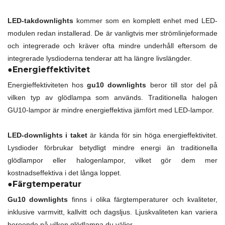
LED-takdownlights
kommer som en komplett enhet med LED-
modulen redan installerad. De är vanligtvis mer strömlinjeformade
och integrerade och kräver ofta mindre underhåll eftersom de
integrerade lysdioderna tenderar att ha längre livslängder.
●Energieffektivitet
Energieffektiviteten hos
gu10 downlights
beror till stor del på
vilken typ av glödlampa som används. Traditionella halogen
GU10-lampor är mindre energieffektiva jämfört med LED-lampor.
LED-downlights i taket
är kända för sin höga energieffektivitet.
Lysdioder förbrukar betydligt mindre energi än traditionella
glödlampor eller halogenlampor, vilket gör dem mer
kostnadseffektiva i det långa loppet.
●Färgtemperatur
Gu10 downlights
finns i olika färgtemperaturer och kvaliteter,
inklusive varmvitt, kallvitt och dagsljus. Ljuskvaliteten kan variera
beroende på vilken glödlampa du väljer.