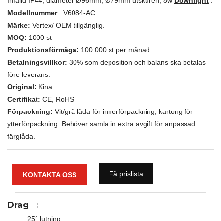
Infälld IP44, diameter Ø96mm, Ø79mm utskuren, 8w
Downlight
.
Modellnummer
: V6084-AC
Märke:
Vertex/ OEM tillgänglig.
MOQ:
1000 st
Produktionsförmåga:
100 000 st per månad
Betalningsvillkor:
30% som deposition och balans ska betalas
före leverans.
Original:
Kina
Certifikat:
CE, RoHS
Förpackning:
Vit/grå låda för innerförpackning, kartong för
ytterförpackning. Behöver samla in extra avgift för anpassad
färglåda.
Få prislista
KONTAKTA OSS
Drag
:
25° lutning;