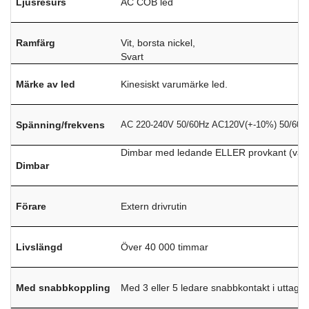
Ljusresurs
AC COB led
Ramfärg
Vit, borsta nickel,
Svart
Märke av led
Kinesiskt varumärke led.
Spänning/frekvens
AC 220-240V 50/60Hz AC120V(+-10%) 50/60H
Dimbar med ledande ELLER provkant (varm 
Dimbar
Förare
Extern drivrutin
Livslängd
Över 40 000 timmar
Med snabbkoppling
Med 3 eller 5 ledare snabbkontakt i uttags