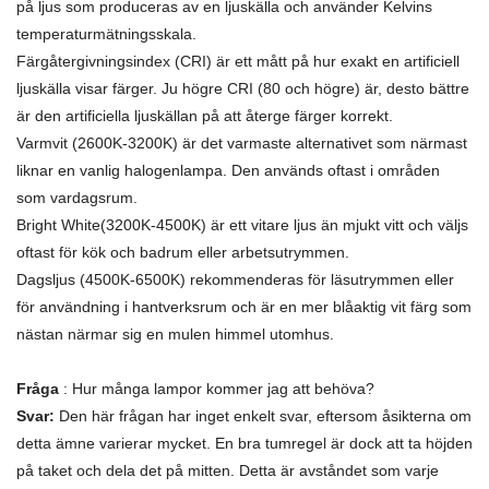
på ljus som produceras av en ljuskälla och använder Kelvins
temperaturmätningsskala.
Färgåtergivningsindex (CRI) är ett mått på hur exakt en artificiell
ljuskälla visar färger. Ju högre CRI (80 och högre) är, desto bättre
är den artificiella ljuskällan på att återge färger korrekt.
Varmvit (2600K-3200K) är det varmaste alternativet som närmast
liknar en vanlig halogenlampa. Den används oftast i områden
som vardagsrum.
Bright White(3200K-4500K) är ett vitare ljus än mjukt vitt och väljs
oftast för kök och badrum eller arbetsutrymmen.
Dagsljus (4500K-6500K) rekommenderas för läsutrymmen eller
för användning i hantverksrum och är en mer blåaktig vit färg som
nästan närmar sig en mulen himmel utomhus.
Fråga
: Hur många lampor kommer jag att behöva?
Svar:
Den här frågan har inget enkelt svar, eftersom åsikterna om
detta ämne varierar mycket. En bra tumregel är dock att ta höjden
på taket och dela det på mitten. Detta är avståndet som varje