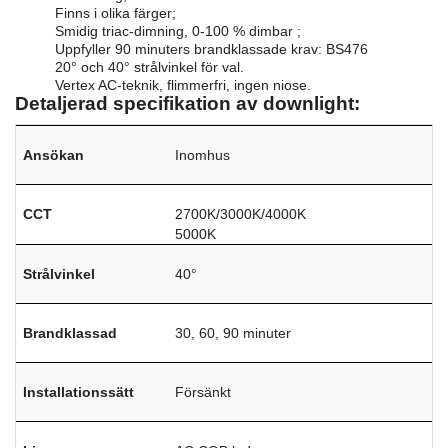
Finns i olika färger;
Smidig triac-dimning, 0-100 % dimbar ;
Uppfyller 90 minuters brandklassade krav: BS476
20° och 40° strålvinkel för val.
Vertex AC-teknik, flimmerfri, ingen niose.
Detaljerad specifikation av downlight:
Ansökan
Inomhus
CCT
2700K/3000K/4000K
5000K
Strålvinkel
40°
Brandklassad
30, 60, 90 minuter
Installationssätt
Försänkt