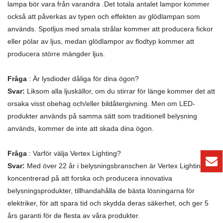
lampa bör vara från varandra .Det totala antalet lampor kommer
också att påverkas av typen och effekten av glödlampan som
används. Spotljus med smala strålar kommer att producera fickor
eller pölar av ljus, medan glödlampor av flodtyp kommer att
producera större mängder ljus.
Fråga
: Är lysdioder dåliga för dina ögon?
Svar:
Liksom alla ljuskällor, om du stirrar för länge kommer det att
orsaka visst obehag och/eller bildåtergivning. Men om LED-
produkter används på samma sätt som traditionell belysning
används, kommer de inte att skada dina ögon.
Fråga
: Varför välja Vertex Lighting?
Svar:
Med över 22 år i belysningsbranschen är Vertex Lighting
koncentrerad på att forska och producera innovativa
belysningsprodukter, tillhandahålla de bästa lösningarna för
elektriker, för att spara tid och skydda deras säkerhet, och ger 5
års garanti för de flesta av våra produkter.