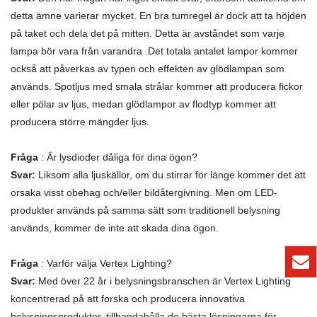
detta ämne varierar mycket. En bra tumregel är dock att ta höjden
på taket och dela det på mitten. Detta är avståndet som varje
lampa bör vara från varandra .Det totala antalet lampor kommer
också att påverkas av typen och effekten av glödlampan som
används. Spotljus med smala strålar kommer att producera fickor
eller pölar av ljus, medan glödlampor av flodtyp kommer att
producera större mängder ljus.
Fråga
: Är lysdioder dåliga för dina ögon?
Svar:
Liksom alla ljuskällor, om du stirrar för länge kommer det att
orsaka visst obehag och/eller bildåtergivning. Men om LED-
produkter används på samma sätt som traditionell belysning
används, kommer de inte att skada dina ögon.
Fråga
: Varför välja Vertex Lighting?
Svar:
Med över 22 år i belysningsbranschen är Vertex Lighting
koncentrerad på att forska och producera innovativa
belysningsprodukter, tillhandahålla de bästa lösningarna för