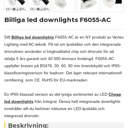
Billiga led downlights F6055-AC
5W
Billiga led downlights
F6055-AC är en NY produkt av Vertex
Lighting med AC-teknik. På tal om ljuskällan och den integrerade
drivrutinen använder vi högkvalitativt chip och drivrutin för att
stödja 5 års garanti och 40 000 timmars livslängd. F6055-AC
uppfyller kraven på BS476, 30, 60, 90 min brandskydd och IP65-
klassificeringsversion för badrum. Det äger relevant internationell
certifiering, som CE, RoHS för EU-marknaden.
En IP65-klassad version av det lyxiga sortimentet av LED
Cheap
led downlights
från Integral. Dessa helt integrerade downlights
innehåller allt du behöver inklusive en LED-ljuskälla och
integrerad drivrutin.
Beskrivning: