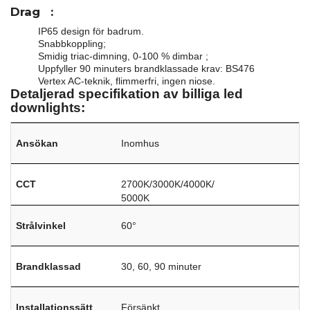
Drag
:
IP65 design för badrum.
Snabbkoppling;
Smidig triac-dimning, 0-100 % dimbar ;
Uppfyller 90 minuters brandklassade krav: BS476
Vertex AC-teknik, flimmerfri, ingen niose.
Detaljerad specifikation av billiga led
downlights:
Ansökan
Inomhus
CCT
2700K/3000K/4000K/
5000K
Strålvinkel
60°
Brandklassad
30, 60, 90 minuter
Installationssätt
Försänkt