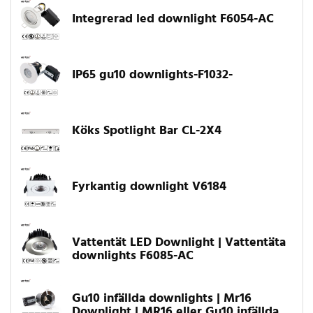
Integrerad led downlight F6054-AC
IP65 gu10 downlights-F1032-
Köks Spotlight Bar CL-2X4
Fyrkantig downlight V6184
Vattentät LED Downlight | Vattentäta
downlights F6085-AC
Gu10 infällda downlights | Mr16
Downlight | MR16 eller Gu10 infällda