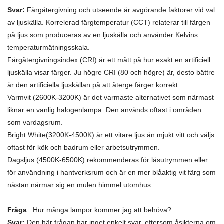
Svar:
Färgåtergivning och utseende är avgörande faktorer vid val
av ljuskälla. Korrelerad färgtemperatur (CCT) relaterar till färgen
på ljus som produceras av en ljuskälla och använder Kelvins
temperaturmätningsskala.
Färgåtergivningsindex (CRI) är ett mått på hur exakt en artificiell
ljuskälla visar färger. Ju högre CRI (80 och högre) är, desto bättre
är den artificiella ljuskällan på att återge färger korrekt.
Varmvit (2600K-3200K) är det varmaste alternativet som närmast
liknar en vanlig halogenlampa. Den används oftast i områden
som vardagsrum.
Bright White(3200K-4500K) är ett vitare ljus än mjukt vitt och väljs
oftast för kök och badrum eller arbetsutrymmen.
Dagsljus (4500K-6500K) rekommenderas för läsutrymmen eller
för användning i hantverksrum och är en mer blåaktig vit färg som
nästan närmar sig en mulen himmel utomhus.
Fråga
: Hur många lampor kommer jag att behöva?
Svar:
Den här frågan har inget enkelt svar, eftersom åsikterna om