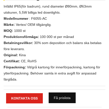
Infälld IP65(för badrum), rund diameter Ø80mm, Ø63mm
utskuren, 5,5W billiga led downlights.
Modellnummer
: F6055-AC
Märke:
Vertex/ OEM tillgänglig.
MOQ:
1000 st
Produktionsförmåga:
100 000 st per månad
Betalningsvillkor:
30% som deposition och balans ska betalas
före leverans.
Original:
Kina
Certifikat:
CE, RoHS
Förpackning:
Vit/grå kartong för innerförpackning, kartong för
ytterförpackning. Behöver samla in extra avgift för anpassad
färglåda.
Få prislista
KONTAKTA OSS