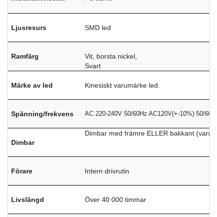
Ljusresurs
SMD led
Ramfärg
Vit, borsta nickel,
Svart
Märke av led
Kinesiskt varumärke led.
Spänning/frekvens
AC 220-240V 50/60Hz AC120V(+-10%) 50/60H
Dimbar med främre ELLER bakkant (varm di
Dimbar
Förare
Intern drivrutin
Livslängd
Över 40 000 timmar