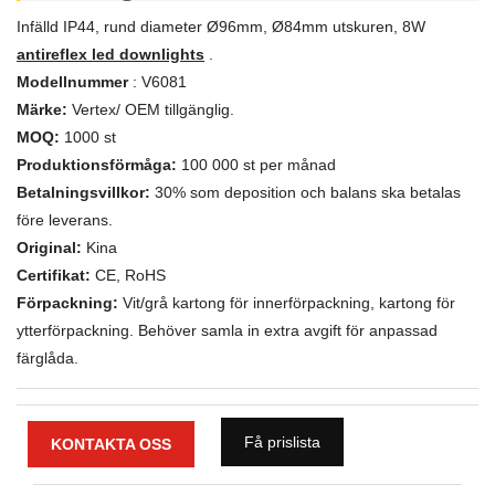
Infälld IP44, rund diameter Ø96mm, Ø84mm utskuren, 8W
antireflex led downlights
.
Modellnummer
: V6081
Märke:
Vertex/ OEM tillgänglig.
MOQ:
1000 st
Produktionsförmåga:
100 000 st per månad
Betalningsvillkor:
30% som deposition och balans ska betalas
före leverans.
Original:
Kina
Certifikat:
CE, RoHS
Förpackning:
Vit/grå kartong för innerförpackning, kartong för
ytterförpackning. Behöver samla in extra avgift för anpassad
färglåda.
Få prislista
KONTAKTA OSS