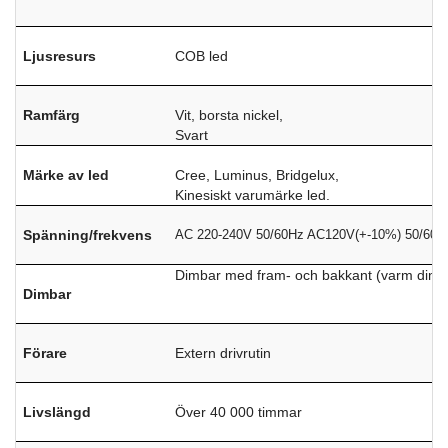
Ljusresurs
COB led
Ramfärg
Vit, borsta nickel,
Svart
Märke av led
Cree, Luminus, Bridgelux,
Kinesiskt varumärke led.
Spänning/frekvens
AC 220-240V 50/60Hz AC120V(+-10%) 50/60H
Dimbar med fram- och bakkant (varm dimnin
Dimbar
Förare
Extern drivrutin
Livslängd
Över 40 000 timmar