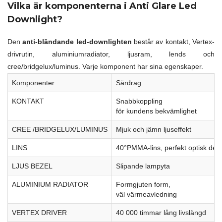
Vilka är komponenterna i Anti Glare Led
Downlight?
Den
anti-bländande led-downlighten
består av kontakt, Vertex-
drivrutin, aluminiumradiator, ljusram, lends och
cree/bridgelux/luminus. Varje komponent har sina egenskaper.
Komponenter
Särdrag
KONTAKT
Snabbkoppling
för kundens bekvämlighet
CREE /BRIDGELUX/LUMINUS
Mjuk och jämn ljuseffekt
LINS
40°PMMA-lins, perfekt optisk des
LJUS BEZEL
Slipande lampyta
ALUMINIUM RADIATOR
Formgjuten form,
väl värmeavledning
VERTEX DRIVER
40 000 timmar lång livslängd