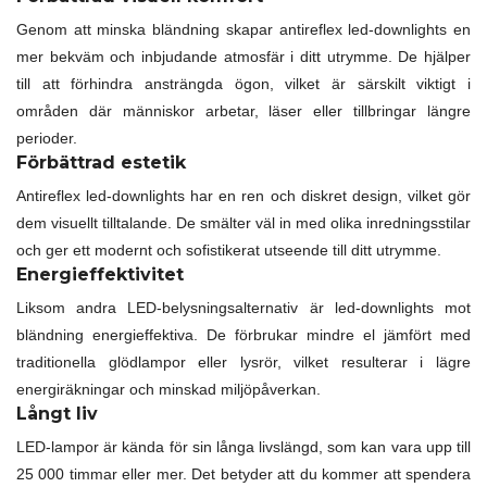
Genom att minska bländning skapar antireflex led-downlights en
mer bekväm och inbjudande atmosfär i ditt utrymme. De hjälper
till att förhindra ansträngda ögon, vilket är särskilt viktigt i
områden där människor arbetar, läser eller tillbringar längre
perioder.
Förbättrad estetik
Antireflex led-downlights har en ren och diskret design, vilket gör
dem visuellt tilltalande. De smälter väl in med olika inredningsstilar
och ger ett modernt och sofistikerat utseende till ditt utrymme.
Energieffektivitet
Liksom andra LED-belysningsalternativ är led-downlights mot
bländning energieffektiva. De förbrukar mindre el jämfört med
traditionella glödlampor eller lysrör, vilket resulterar i lägre
energiräkningar och minskad miljöpåverkan.
Långt liv
LED-lampor är kända för sin långa livslängd, som kan vara upp till
25 000 timmar eller mer. Det betyder att du kommer att spendera