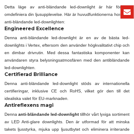
Detta läge av anti-bländande led-downlight är här för att
omdefiniera din ljusupplevelse. Här är huvudfunktionerna hos den
anti-bländande led-downlighten:
Engineered Excellence
Denna anti-bländande led-downlight är en av de bästa led-
downlights i Vertex, eftersom den använder högkvalitativt chip och
en dimbar drivrutin. Med dessa fantastiska komponenter kan
användaren styra belysningsatmosfären med den antibländande
led-downlighten.
Certifierad Brilliance
Denna anti-bländande led-downlight stöds av internationella
certifieringar, inklusive CE och RoHS, vilket gör den till det
idealiska valet för EU-marknaden.
Antireflexens magi
Denna
anti-bländande led-downlight
tillhör vårt lyxiga sortiment
av LED Anti-glare downlights. Den är utformad för att minska
takets ljusstyrka, mjuka upp ljusutbytet och eliminera irriterande