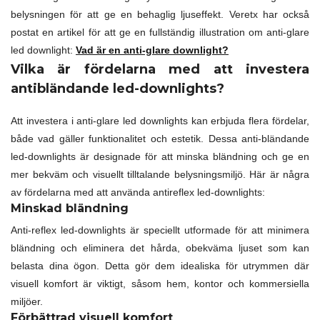
belysningen för att ge en behaglig ljuseffekt. Veretx har också
postat en artikel för att ge en fullständig illustration om anti-glare
led downlight:
Vad är en anti-glare downlight?
Vilka är fördelarna med att investera
antibländande led-downlights?
Att investera i anti-glare led downlights kan erbjuda flera fördelar,
både vad gäller funktionalitet och estetik. Dessa anti-bländande
led-downlights är designade för att minska bländning och ge en
mer bekväm och visuellt tilltalande belysningsmiljö. Här är några
av fördelarna med att använda antireflex led-downlights:
Minskad bländning
Anti-reflex led-downlights är speciellt utformade för att minimera
bländning och eliminera det hårda, obekväma ljuset som kan
belasta dina ögon. Detta gör dem idealiska för utrymmen där
visuell komfort är viktigt, såsom hem, kontor och kommersiella
miljöer.
Förbättrad visuell komfort