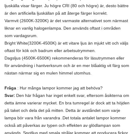
ljuskälla visar färger. Ju högre CRI (80 och högre) är, desto bättre
är den artificiella ljuskällan på att återge färger korrekt.
Varmvit (2600K-3200K) är det varmaste alternativet som närmast
liknar en vanlig halogenlampa. Den används oftast i områden
som vardagsrum.
Bright White(3200K-4500K) är ett vitare ljus än mjukt vitt och väljs
oftast för kök och badrum eller arbetsutrymmen.
Dagsljus (4500K-6500K) rekommenderas för läsutrymmen eller
för användning i hantverksrum och är en mer blåaktig vit färg som
nästan närmar sig en mulen himmel utomhus.
Fråga
: Hur många lampor kommer jag att behöva?
Svar:
Den här frågan har inget enkelt svar, eftersom åsikterna om
detta ämne varierar mycket. En bra tumregel är dock att ta höjden
på taket och dela det på mitten. Detta är avståndet som varje
lampa bör vara från varandra .Det totala antalet lampor kommer
också att påverkas av typen och effekten av glödlampan som
används. Spotljus med smala strålar kommer att producera fickor