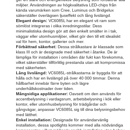
miljöer. Användningen av högkvalitativa LED-chips från
kända varumärken som Cree, Luminus och Bridgelux
säkerställer överlägsen ljuseffekt och lång livslängd.
Elegant design:
VC6085L har en elegant vit ram som
sömlöst integreras i olika inredningsstilar. Dess
minimalistiska design gör att den enkelt smälter in i tak,
väggar eller utomhusmiljöer, vilket gör den till ett idealiskt
val för hem, kontor, gallerier och mer.
Förbättrad säkerhet:
Dessa strålkastare är klassade som
klass III och är designade med säkerhet i åtanke. De är
lämpliga för installation i områden där fukt kan förekomma,
vilket säkerställer tillförlitlig prestanda utan att kompromissa
med säkerheten.
Lång livslängd:
VC6085L-strålkastarna är byggda för att
hålla och har en livslängd på över 40 000 timmar. Denna
hållbarhet innebär färre byten och lägre
underhållskostnader över tiden.
Mångsidiga applikationer:
Oavsett om den används för
accentbelysning i vardagsrum, arbetsbelysning i kök eller
kontor, eller utomhusbelysning för trädgårdar och
gångvägar, anpassar VC6085L sig till dina belysningsbehov
med lätthet.
Enkel installation:
Designade för användarvänlig
installation, dessa spotlights kommer med alla nödvändiga