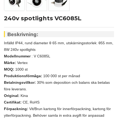
240v spotlights VC6085L
Beskrivning:
Infälld IP44, rund diameter
θ
65 mm, utskärningsstorlek:
θ55 mm,
8W 240v spotlights
Modellnummer
: V
C6085L
Märke:
Vertex
MOQ:
1000 st
Produktionsförmåga:
100 000 st per månad
Betalningsvillkor:
30% som deposition och balans ska betalas
före leverans.
Original:
Kina
Certifikat:
CE, RoHS
Förpackning:
Vit/Brun kartong för innerförpackning, kartong för
ytterförpackning. Behöver samla in extra avgift för anpassad