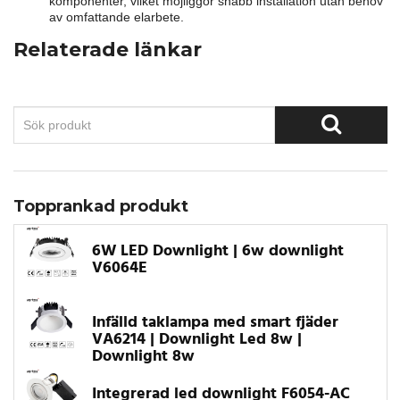
komponenter, vilket möjliggör snabb installation utan behov
av omfattande elarbete.
Relaterade länkar
Topprankad produkt
6W LED Downlight | 6w downlight
V6064E
Infälld taklampa med smart fjäder
VA6214 | Downlight Led 8w |
Downlight 8w
Integrerad led downlight F6054-AC