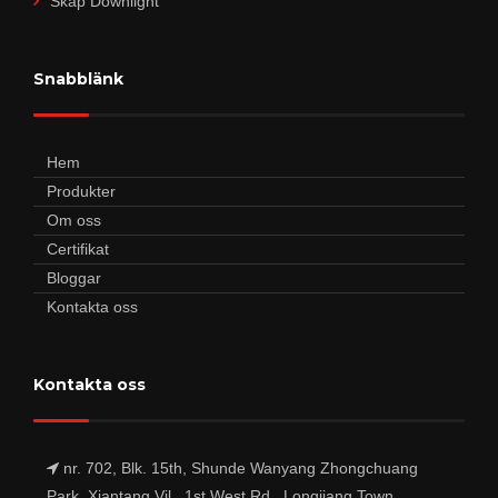
Skåp Downlight
Snabblänk
Hem
Produkter
Om oss
Certifikat
Bloggar
Kontakta oss
Kontakta oss
nr. 702, Blk. 15th, Shunde Wanyang Zhongchuang
Park, Xiantang Vil., 1st West Rd., Longjiang Town,