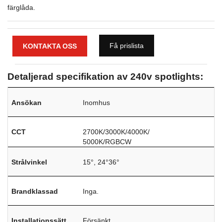
färglåda.
Få prislista
KONTAKTA OSS
Detaljerad specifikation av 240v spotlights:
Ansökan
Inomhus
CCT
2700K/3000K/4000K/
5000K/RGBCW
Strålvinkel
15°, 24°36°
Brandklassad
Inga.
Installationssätt
Försänkt