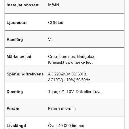
Installationssätt
Infälld
Ljusresurs
COB led
Ramfärg
Vit
Märke av led
Cree, Luminus, Bridgelux,
Kinesiskt varumärke led.
Spänning/frekvens
AC 220-240V 50/ 60Hz
AC120V(+-10%) 50/60Hz
Dimning
Triac, 0/1-10V, Dali eller Tuya
Förare
Extern drivrutin
Livslängd
Över 40 000 timmar