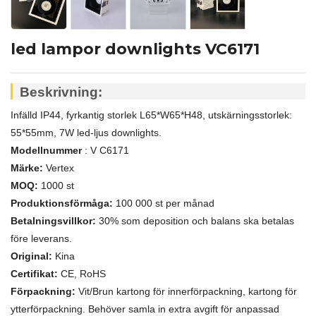
led lampor downlights VC6171
Beskrivning:
Infälld IP44, fyrkantig storlek L65*W65*H48, utskärningsstorlek:
55*55mm, 7W led-ljus downlights.
Modellnummer
: V
C6171
Märke:
Vertex
MOQ:
1000 st
Produktionsförmåga:
100 000 st per månad
Betalningsvillkor:
30% som deposition och balans ska betalas
före leverans.
Original:
Kina
Certifikat:
CE, RoHS
Förpackning:
Vit/Brun kartong för innerförpackning, kartong för
ytterförpackning. Behöver samla in extra avgift för anpassad