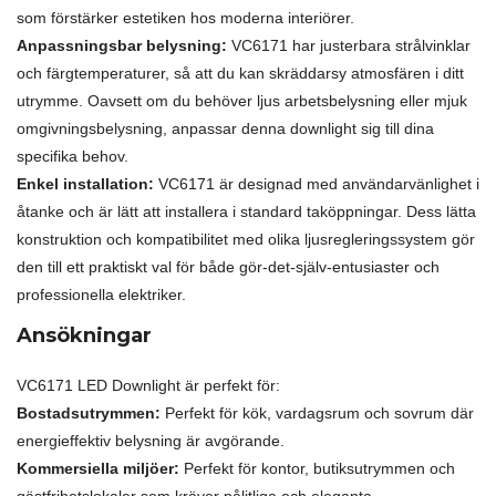
som förstärker estetiken hos moderna interiörer.
Anpassningsbar belysning:
VC6171 har justerbara strålvinklar
och färgtemperaturer, så att du kan skräddarsy atmosfären i ditt
utrymme. Oavsett om du behöver ljus arbetsbelysning eller mjuk
omgivningsbelysning, anpassar denna downlight sig till dina
specifika behov.
Enkel installation:
VC6171 är designad med användarvänlighet i
åtanke och är lätt att installera i standard taköppningar. Dess lätta
konstruktion och kompatibilitet med olika ljusregleringssystem gör
den till ett praktiskt val för både gör-det-själv-entusiaster och
professionella elektriker.
Ansökningar
VC6171 LED Downlight är perfekt för:
Bostadsutrymmen:
Perfekt för kök, vardagsrum och sovrum där
energieffektiv belysning är avgörande.
Kommersiella miljöer:
Perfekt för kontor, butiksutrymmen och
gästfrihetslokaler som kräver pålitliga och eleganta