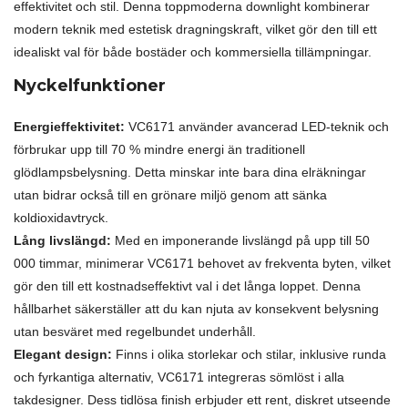
effektivitet och stil. Denna toppmoderna downlight kombinerar
modern teknik med estetisk dragningskraft, vilket gör den till ett
idealiskt val för både bostäder och kommersiella tillämpningar.
Nyckelfunktioner
Energieffektivitet:
VC6171 använder avancerad LED-teknik och
förbrukar upp till 70 % mindre energi än traditionell
glödlampsbelysning. Detta minskar inte bara dina elräkningar
utan bidrar också till en grönare miljö genom att sänka
koldioxidavtryck.
Lång livslängd:
Med en imponerande livslängd på upp till 50
000 timmar, minimerar VC6171 behovet av frekventa byten, vilket
gör den till ett kostnadseffektivt val i det långa loppet. Denna
hållbarhet säkerställer att du kan njuta av konsekvent belysning
utan besväret med regelbundet underhåll.
Elegant design:
Finns i olika storlekar och stilar, inklusive runda
och fyrkantiga alternativ, VC6171 integreras sömlöst i alla
takdesigner. Dess tidlösa finish erbjuder ett rent, diskret utseende