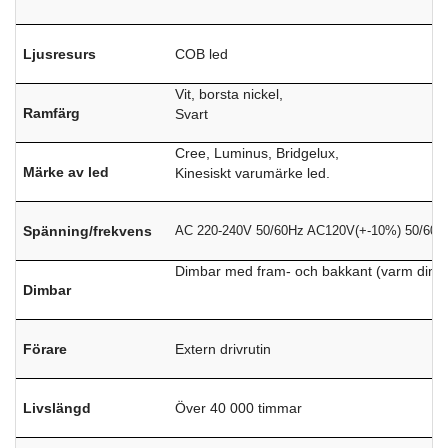
Ljusresurs
COB led
Vit, borsta nickel,
Ramfärg
Svart
Cree, Luminus, Bridgelux,
Märke av led
Kinesiskt varumärke led.
Spänning/frekvens
AC 220-240V 50/60Hz AC120V(+-10%) 50/60H
Dimbar med fram- och bakkant (varm dimnin
Dimbar
Förare
Extern drivrutin
Livslängd
Över 40 000 timmar