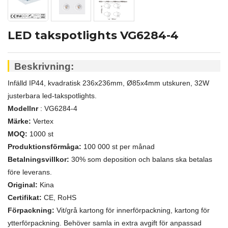
LED takspotlights VG6284-4
Beskrivning:
Infälld IP44, kvadratisk 236x236mm, Ø85x4mm utskuren, 32W
justerbara led-takspotlights.
Modellnr
: VG6284-4
Märke:
Vertex
MOQ:
1000 st
Produktionsförmåga:
100 000 st per månad
Betalningsvillkor:
30% som deposition och balans ska betalas
före leverans.
Original:
Kina
Certifikat:
CE,
RoHS
Förpackning:
Vit/grå kartong för innerförpackning, kartong för
ytterförpackning. Behöver samla in extra avgift för anpassad