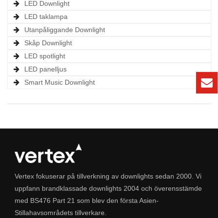
LED Downlight
LED taklampa
Utanpåliggande Downlight
Skåp Downlight
LED spotlight
LED panelljus
Smart Music Downlight
Vertex fokuserar på tillverkning av downlights sedan 2000. Vi
uppfann brandklassade downlights 2004 och överensstämde
med BS476 Part 21 som blev den första Asien-
Stillahavsområdets tillverkare.