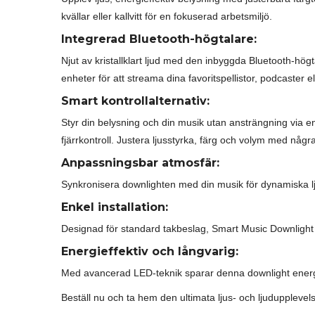
kvällar eller kallvitt för en fokuserad arbetsmiljö.
Integrerad Bluetooth-högtalare:
Njut av kristallklart ljud med den inbyggda Bluetooth-högt
enheter för att streama dina favoritspellistor, podcaster el
Smart kontrollalternativ:
Styr din belysning och din musik utan ansträngning via en
fjärrkontroll. Justera ljusstyrka, färg och volym med någ
Anpassningsbar atmosfär:
Synkronisera downlighten med din musik för dynamiska lju
Enkel installation:
Designad för standard takbeslag, Smart Music Downlight är 
Energieffektiv och långvarig:
Med avancerad LED-teknik sparar denna downlight energi 
Beställ nu och ta hem den ultimata ljus- och ljudupplevel