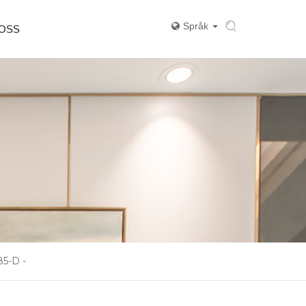
Språk
 OSS
85-D -