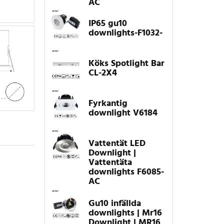
AC
IP65 gu10
downlights-F1032-
Köks Spotlight Bar
CL-2X4
Fyrkantig
downlight V6184
Vattentät LED
Downlight |
Vattentäta
downlights F6085-
AC
Gu10 infällda
downlights | Mr16
Downlight | MR16