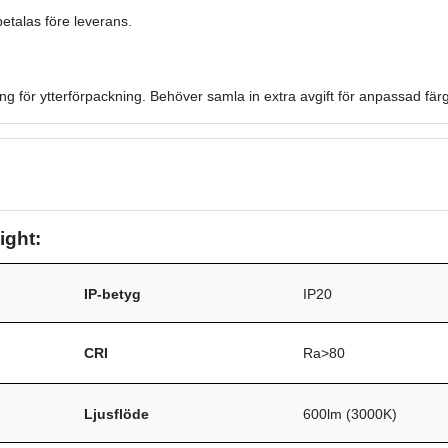
etalas före leverans.
ong för ytterförpackning. Behöver samla in extra avgift för anpassad fär
ight:
IP-betyg
IP20
/
CRI
Ra>80
Ljusflöde
600lm (3000K)