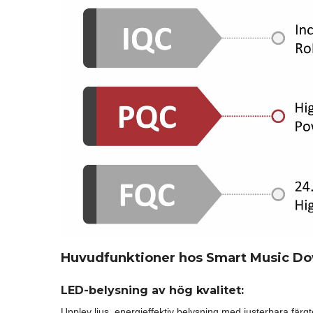
Huvudfunktioner hos Smart Music Do
LED-belysning av hög kvalitet:
Upplev ljus, energieffektiv belysning med justerbara färgte