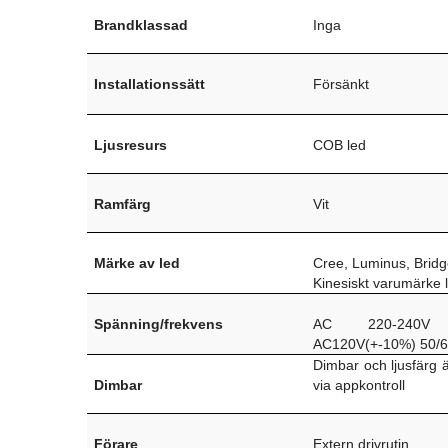
Brandklassad
Inga
Installationssätt
Försänkt
Ljusresurs
COB led
Ramfärg
Vit
Märke av led
Cree, Luminus, Bridg
Kinesiskt varumärke 
Spänning/frekvens
AC 220-240V 
AC120V(+-10%) 50/
Dimbar och ljusfärg 
Dimbar
via appkontroll
Förare
Extern drivrutin