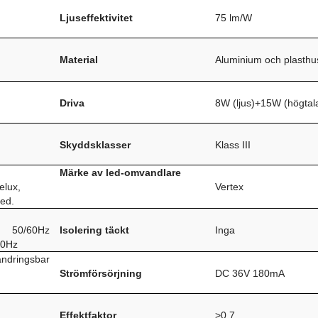
Ljuseffektivitet
75 lm/W
Material
Aluminium och plasthu
Driva
8W (ljus)+15W (högtal
Skyddsklasser
Klass III
Märke av led-omvandlare
elux,
Vertex
led.
50/60Hz
Isolering täckt
Inga
60Hz
ändringsbar
Strömförsörjning
DC 36V 180mA
Effektfaktor
>0,7