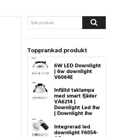
Topprankad produkt
6W LED Downlight
| 6w downlight
V6064E
Infälld taklampa
med smart fjäder
VA6214 |
Downlight Led 8w
| Downlight 8w
Integrerad led
downlight F6054-