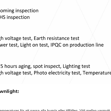
wnlight:
mperaturer för att passa alla humör eller tillfällen. Välj mellan varmvitt