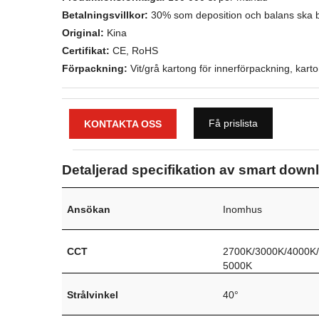
Betalningsvillkor:
30% som deposition och balans ska b
Original:
Kina
Certifikat:
CE, RoHS
Förpackning:
Vit/grå kartong för innerförpackning, kart
Få prislista
KONTAKTA OSS
Detaljerad specifikation av smart downl
Ansökan
Inomhus
CCT
2700K/3000K/4000K
5000K
Strålvinkel
40°