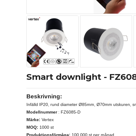
Smart downlight - FZ608
Beskrivning:
Infälld IP20, rund diameter Ø85mm, Ø70mm utskuren, sm
Modellnummer
: FZ6085-D
Märke:
Vertex
MOQ:
1000 st
Produktionsförmåga:
100 000 st per månad