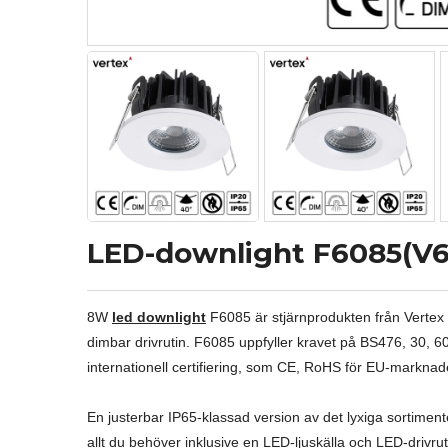
LED-downlight F6085(V6
8W
led downlight
F6085 är stjärnprodukten från Vertex Li
dimbar drivrutin. F6085 uppfyller kravet på BS476, 30, 6
internationell certifiering, som CE, RoHS för EU-markna
En justerbar IP65-klassad version av det lyxiga sortimen
allt du behöver inklusive en LED-ljuskälla och LED-drivrut