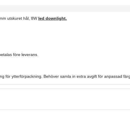
9mm utskuret hål, 8W
led downlight.
talas före leverans.
ng för ytterförpackning. Behöver samla in extra avgift för anpassad fär