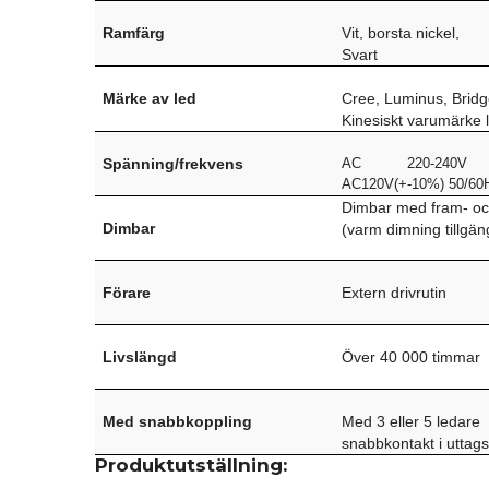
Ramfärg
Vit, borsta nickel,
Svart
Märke av led
Cree, Luminus, Bridg
Kinesiskt varumärke 
Spänning/frekvens
AC 220-240V 
AC120V(+-10%) 50/60
Dimbar med fram- oc
Dimbar
(varm dimning tillgäng
Förare
Extern drivrutin
Livslängd
Över 40 000 timmar
Med snabbkoppling
Med 3 eller 5 ledare
snabbkontakt i uttag
Produktutställning: