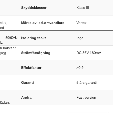
Skyddsklasser
Klass III
elux,
Märke av led-omvandlare
Vertex
led.
50/60Hz
Isolering täckt
Inga
Hz
h bakkant
Strömförsörjning
DC 36V 180mA
lig)
Effektfaktor
>0,9
Garanti
5 års garanti
Andra
Fast version
slådan.