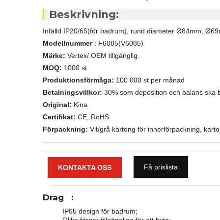
Beskrivning:
Infälld IP20/65(för badrum), rund diameter Ø84mm, Ø6
Modellnummer
: F6085(V6085)
Märke:
Vertex/ OEM tillgänglig.
MOQ:
1000 st
Produktionsförmåga:
100 000 st per månad
Betalningsvillkor:
30% som deposition och balans ska be
Original:
Kina
Certifikat:
CE, RoHS
Förpackning:
Vit/grå kartong för innerförpackning, karto
Få prislista
KONTAKTA OSS
Drag
:
IP65 design för badrum;