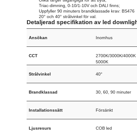
Olika färger tillgängliga för att byta;
Triac-dimning, 0-10/1-10V och DALI finns;
Uppfyller 90 minuters brandklassade krav: BS476
20° och 40° strålvinkel för val.
Detaljerad specifikation av led downligh
Ansökan
Inomhus
CCT
2700K/3000K/4000K
5000K
Strålvinkel
40°
Brandklassad
30, 60, 90 minuter
Installationssätt
Försänkt
Ljusresurs
COB led