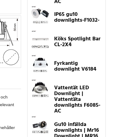
AC
IP65 gu10
downlights-F1032-
Köks Spotlight Bar
CL-2X4
Fyrkantig
downlight V6184
Vattentät LED
Downlight |
p och
Vattentäta
downlights F6085-
relevant
AC
Gu10 infällda
nehåller
downlights | Mr16
Downlight | MR16