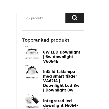
Topprankad produkt
6W LED Downlight
| 6w downlight
V6064E
Infälld taklampa
med smart fjäder
VA6214 |
Downlight Led 8w
| Downlight 8w
Integrerad led
downlight F6054-