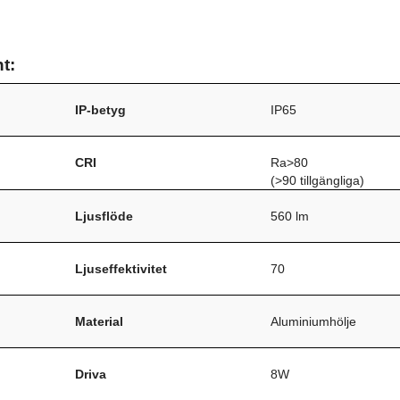
t:
IP-betyg
IP65
CRI
Ra>80
(>90 tillgängliga)
Ljusflöde
560 lm
Ljuseffektivitet
70
Material
Aluminiumhölje
Driva
8W