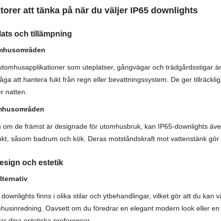
torer att tänka på när du väljer IP65 downlights
lats och tillämpning
mhusområden
utomhusapplikationer som uteplatser, gångvägar och trädgårdsstigar ä
åga att hantera fukt från regn eller bevattningssystem. De ger tillräckl
r natten.
mhusområden
 om de främst är designade för utomhusbruk, kan IP65-downlights även 
fukt, såsom badrum och kök. Deras motståndskraft mot vattenstänk gör de
Design och estetik
alternativ
 downlights finns i olika stilar och ytbehandlingar, vilket gör att du kan
husinredning. Oavsett om du föredrar en elegant modern look eller en me
ar dina estetiska preferenser.