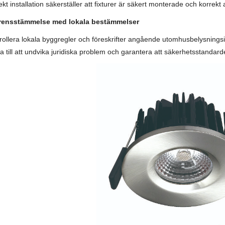
kt installation säkerställer att fixturer är säkert monterade och korrekt 
rensstämmelse med lokala bestämmelser
rollera lokala byggregler och föreskrifter angående utomhusbelysningsin
pa till att undvika juridiska problem och garantera att säkerhetsstandarde