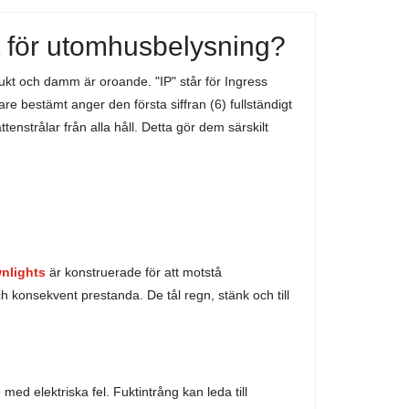
t för utomhusbelysning?
fukt och damm är oroande. "IP" står för Ingress
e bestämt anger den första siffran (6) fullständigt
nstrålar från alla håll. Detta gör dem särskilt
nlights
är konstruerade för att motstå
h konsekvent prestanda. De tål regn, stänk och till
d elektriska fel. Fuktintrång kan leda till