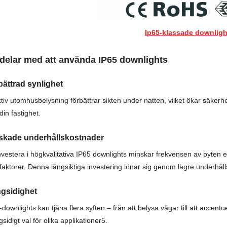
Ip65-klassade downligh
delar med att använda IP65 downlights
bättrad synlighet
ktiv utomhusbelysning förbättrar sikten under natten, vilket ökar säke
din fastighet.
skade underhållskostnader
investera i högkvalitativa IP65 downlights minskar frekvensen av byten 
öfaktorer. Denna långsiktiga investering lönar sig genom lägre underhål
gsidighet
-downlights kan tjäna flera syften – från att belysa vägar till att accentu
sidigt val för olika applikationer5.