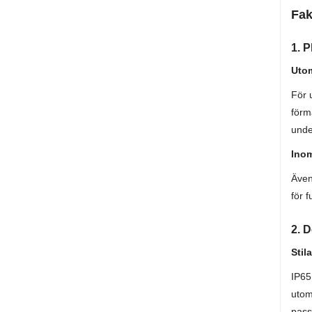
Fak
1. P
Uto
För 
förm
unde
Ino
Även
för 
2. 
Stil
IP65
utom
pass