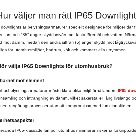
Hur väljer man rätt IP65 Downligh
 downlights är belysningsarmaturer speciellt designade för miljöer där 
ection, och "65" anger skyddsnivån mot fasta föremål och vatten. Närmar
d mot damm, medan den andra siffran (5) anger skydd mot lågtrycksvatte
liga för utomhusmiljöer, badrum, kök och kommersiella utrymmen.
för välja IP65 Downlights för utomhusbruk?
lbarhet mot element
husbelysningsarmaturer måste klara olika miljöförhållanden.
IP65 dow
ansamling och inträngning av damm, vilket säkerställer lång livslängd oc
med rengöringsprocesser utan att kompromissa med funktionaliteten.
erhetsaspekter
använda IP65-klassade lampor utomhus minimerar riskerna förknippade me