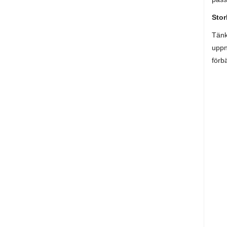
Stor
Tänk
uppn
förb