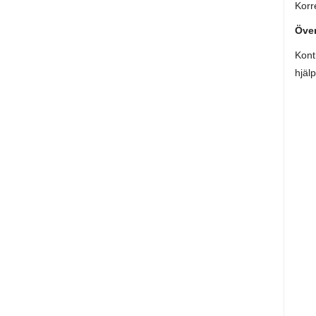
Korre
Öve
Kont
hjäl