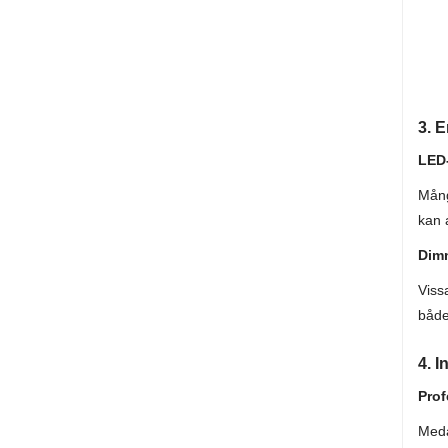
3. E
LED-
Mång
kan 
Dim
Viss
både
4. I
Prof
Meda