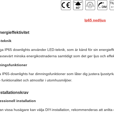
Ip65 nedljus
nergieffektivitet
teknik
a IP65 downlights använder LED-teknik, som är känd för sin energieffekt
avsevärt minska energikostnaderna samtidigt som det ger ljus och effek
ningsfunktioner
a IP65-downlights har dimningsfunktioner som låter dig justera ljusstyrka
 funktionalitet och atmosfär i utomhusmiljöer.
nstallationskrav
essionell installation
n vissa husägare kan välja DIY-installation, rekommenderas att anlita e