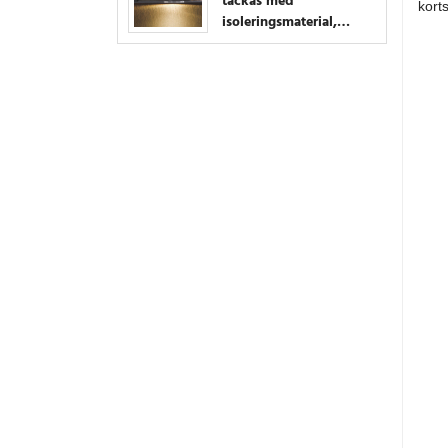
täckas med
kort
isoleringsmaterial,
ingen extra låda
krävs, vilket sparar
utrymme och
kostnad.-Isolering
täckbar downlight