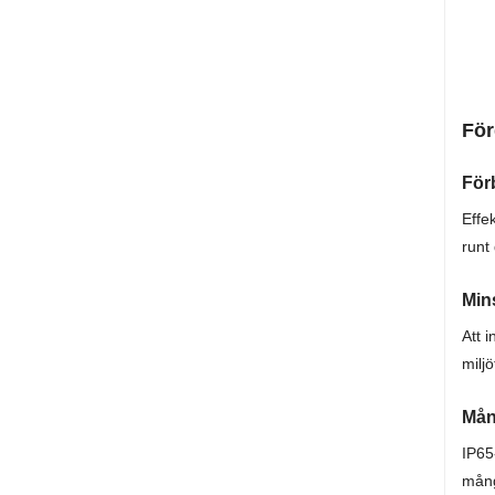
För
För
Effe
runt 
Min
Att 
milj
Mån
IP65
mång