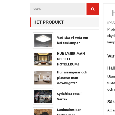
HET PRODUKT
IP65
Prot
skyd
Vad ska vi veta om
lämp
led taklampa?
HUR LYSER MAN
Var
UPP ETT
HOTELLRUM?
Hål
Hur arrangerar och
Utom
placerar man
downlights?
fukt
och 
Sydafrika resa i
Vertex
Säk
Lunimaires kan
Att 